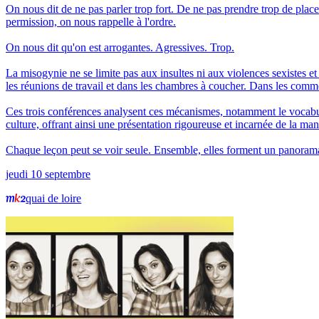
On nous dit de ne pas parler trop fort. De ne pas prendre trop de plac
permission, on nous rappelle à l'ordre.
On nous dit qu'on est arrogantes. Agressives. Trop.
La misogynie ne se limite pas aux insultes ni aux violences sexistes et 
les réunions de travail et dans les chambres à coucher. Dans les comm
Ces trois conférences analysent ces mécanismes, notamment le vocabulai
culture, offrant ainsi une présentation rigoureuse et incarnée de la ma
jeudi 10 septembre
quai de loire