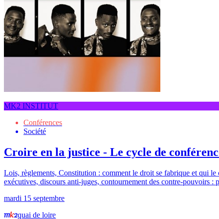
MK2 INSTITUT
Conférences
Société
Croire en la justice - Le cycle de conféren
Lois, règlements, Constitution : comment le droit se fabrique et qui l
exécutives, discours anti-juges, contournement des contre-pouvoirs : p
mardi 15 septembre
quai de loire