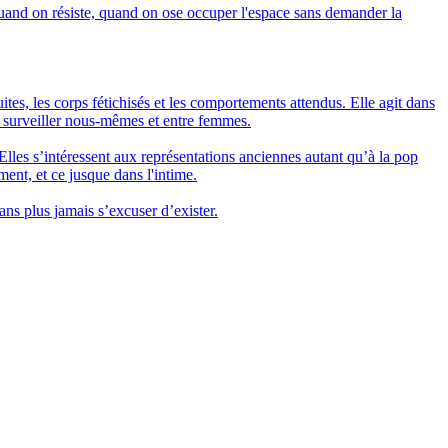
 quand on résiste, quand on ose occuper l'espace sans demander la
ites, les corps fétichisés et les comportements attendus. Elle agit dans
s surveiller nous-mêmes et entre femmes.
lles s’intéressent aux représentations anciennes autant qu’à la pop
ment, et ce jusque dans l'intime.