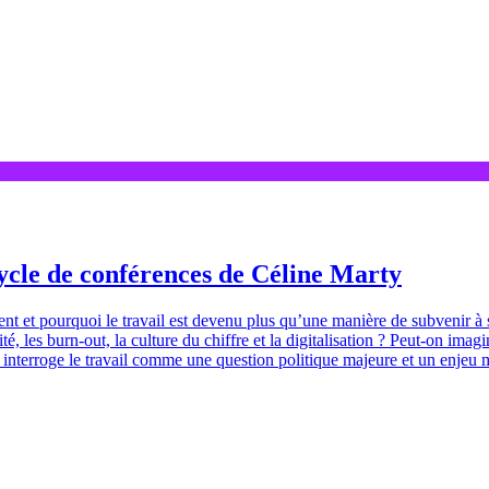
cycle de conférences de Céline Marty
nt et pourquoi le travail est devenu plus qu’une manière de subvenir à 
té, les burn-out, la culture du chiffre et la digitalisation ? Peut-on ima
interroge le travail comme une question politique majeure et un enjeu m