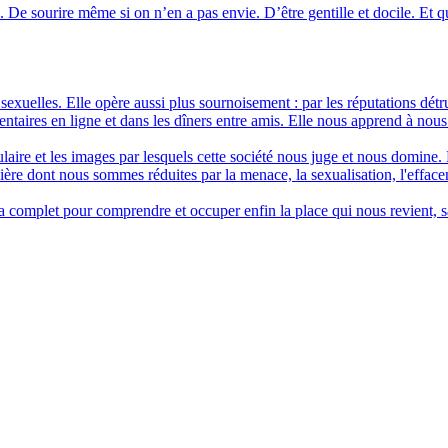
e. De sourire même si on n’en a pas envie. D’être gentille et docile. Et
sexuelles. Elle opère aussi plus sournoisement : par les réputations détru
entaires en ligne et dans les dîners entre amis. Elle nous apprend à nou
re et les images par lesquels cette société nous juge et nous domine. E
nière dont nous sommes réduites par la menace, la sexualisation, l'efface