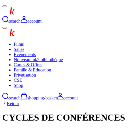
search
account
Films
Salles
Événements
Nouveau mk2 bibliothèque
Cartes & Offres
Famille & Education
Privatisation
CSE
Shop
search
shopping-basket
account
Retour
CYCLES DE CONFÉRENCES