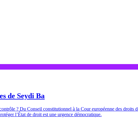
ces de Seydi Ba
e contrôle ? Du Conseil constitutionnel à la Cour européenne des droits d
rotéger l’État de droit est une urgence démocratique.