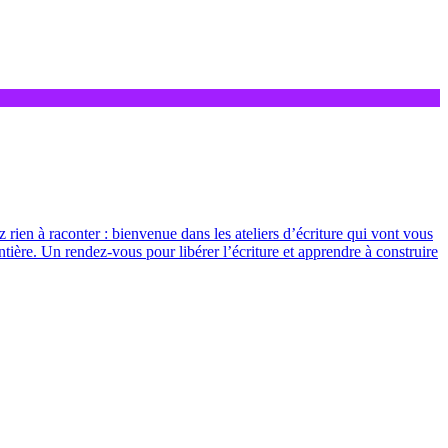
z rien à raconter : bienvenue dans les ateliers d’écriture qui vont vous
ntière. Un rendez-vous pour libérer l’écriture et apprendre à construire