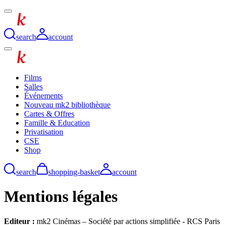
search
account
Films
Salles
Événements
Nouveau mk2 bibliothèque
Cartes & Offres
Famille & Education
Privatisation
CSE
Shop
search
shopping-basket
account
Mentions légales
Editeur :
mk2 Cinémas – Société par actions simplifiée - RCS Paris