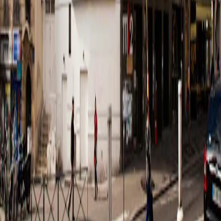
Films
Événements
Salles
Cartes & Offres
Famille & Education
Politique de confidentialité
Mentions légales
Conditions Générales de Vente
Conditions Générales d’Utilisation
Besoin d'aide ?
Privatisation